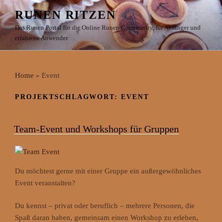
Zum
RUNEN RITZEN
Inhalt
Das Runen Portal für die Online Runen Community, für Anfänger und
springen
erfahrene Anwender
Home
»
Event
PROJEKTSCHLAGWORT:
EVENT
Team-Event und Workshops für Gruppen
Du möchtest gerne mit einer Gruppe ein außergewöhnliches
Event veranstalten?
Du kennst – privat oder beruflich – mehrere Personen, die
Spaß daran haben, gemeinsam einen Workshop zu erleben,